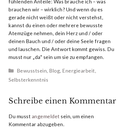
fühlenden Anteile: Was brauche ich ­­– was
brauchen wir – wirklich? Und wenn du es
gerade nicht weißt oder nicht verstehst,
kannst du einen oder mehrere bewusste
Atemzüge nehmen, dein Herz und / oder
deinen Bauch und / oder deine Seele fragen
und lauschen. Die Antwort kommt gewiss. Du
musst nur „da“ sein um sie zu empfangen.
Kategorien
Bewusstsein
,
Blog
,
Energiearbeit
,
Selbsterkenntnis
Schreibe einen Kommentar
Du musst
angemeldet
sein, um einen
Kommentar abzugeben.