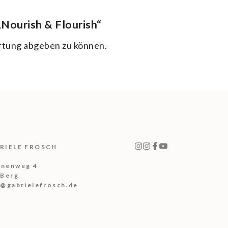
„Nourish & Flourish“
rtung abgeben zu können.
RIELE FROSCH
nenweg 4
 Berg
h@gabrielefrosch.de