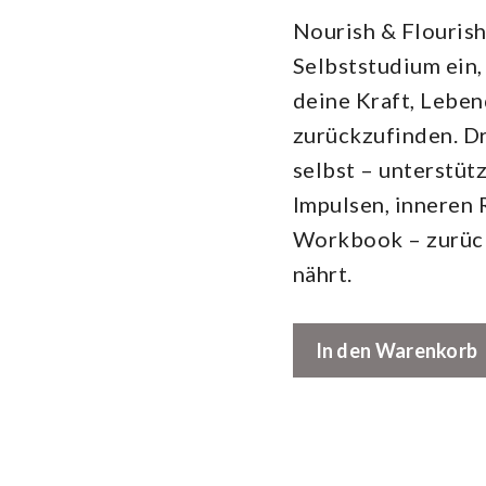
Nourish & Flouris
Selbststudium ein,
deine Kraft, Leben
zurückzufinden. Dr
selbst – unterstüt
Impulsen, inneren
Workbook – zurück
nährt.
Nourish
In den Warenkorb
&
Flourish
Menge