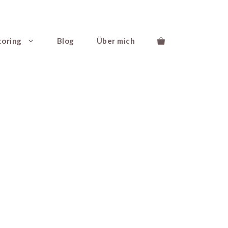
toring
Blog
Über mich